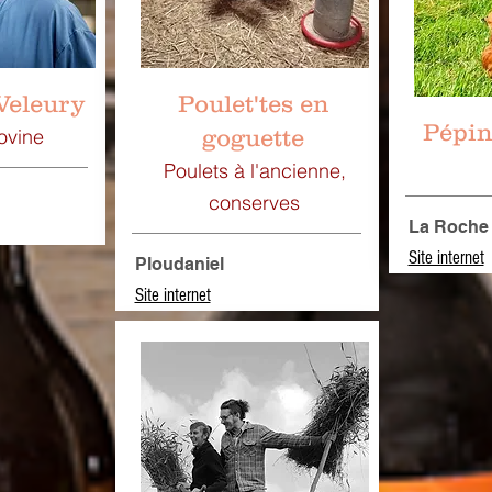
Veleury
Poulet'tes en
Pépin
ovine
goguette
Poulets à l'ancienne,
conserves
La Roche
Site internet
Ploudaniel
Site internet