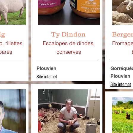
ig
Ty Dindon
Berger
 rillettes,
Escalopes de dindes,
Fromage,
parés
conserves
Plouvien
Gorréquéa
Plouvien
Site internet
Site internet